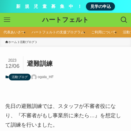
新 規 児 童 募 集 中 ！
見学の申込
ハートフェルト
代表あいさつ
ハートフェルトの支援プログラム
ご利用について
活動
ホーム
活動ブログ
2023
避難訓練
12/06
ogata_HF
活動ブログ
先日の避難訓練では、スタッフが不審者役にな
り、『不審者がもし事業所に来たら…』を想定し
て訓練を行いました。