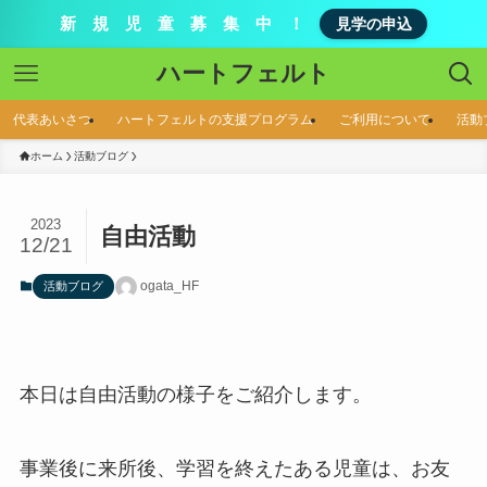
新 規 児 童 募 集 中 ！
見学の申込
ハートフェルト
代表あいさつ
ハートフェルトの支援プログラム
ご利用について
活動
ホーム
活動ブログ
2023
自由活動
12/21
ogata_HF
活動ブログ
本日は自由活動の様子をご紹介します。
事業後に来所後、学習を終えたある児童は、お友