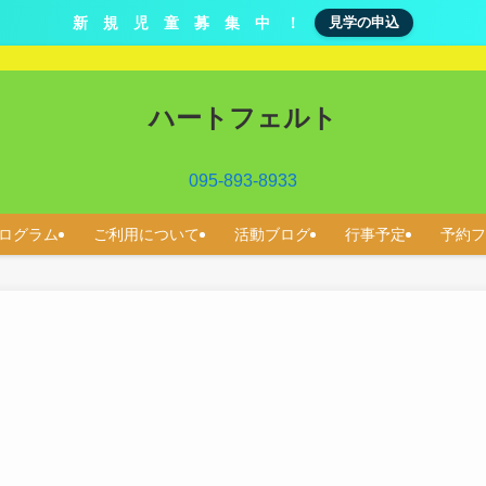
新 規 児 童 募 集 中 ！
見学の申込
ハートフェルト
095-893-8933
ログラム
ご利用について
活動ブログ
行事予定
予約フ