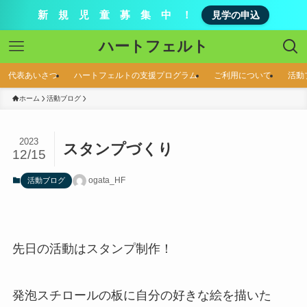
新 規 児 童 募 集 中 ！
見学の申込
ハートフェルト
代表あいさつ
ハートフェルトの支援プログラム
ご利用について
活動
ホーム
活動ブログ
2023
スタンプづくり
12/15
ogata_HF
活動ブログ
先日の活動はスタンプ制作！
発泡スチロールの板に自分の好きな絵を描いた