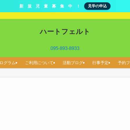
新 規 児 童 募 集 中 ！
見学の申込
ハートフェルト
095-893-8933
ログラム
ご利用について
活動ブログ
行事予定
予約フ