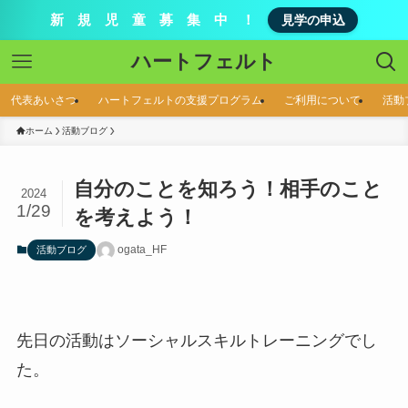
新 規 児 童 募 集 中 ！
見学の申込
ハートフェルト
代表あいさつ
ハートフェルトの支援プログラム
ご利用について
活動
ホーム
活動ブログ
自分のことを知ろう！相手のこと
2024
1/29
を考えよう！
ogata_HF
活動ブログ
先日の活動はソーシャルスキルトレーニングでし
た。