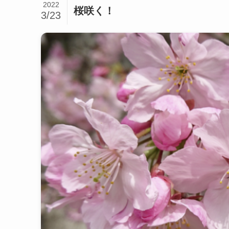
2022
桜咲く！
3/23