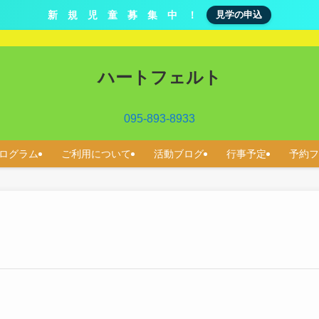
新 規 児 童 募 集 中 ！
見学の申込
ハートフェルト
095-893-8933
ログラム
ご利用について
活動ブログ
行事予定
予約フ