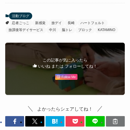
活動ブログ
忍者ごっこ
新感覚
放デイ
長崎
ハートフェルト
放課後等デイサービス
中川
脳トレ
ブロック
KATAMINO
この記事が気に入ったら
いいね または フォローしてね！
Follow Me
よかったらシェアしてね！