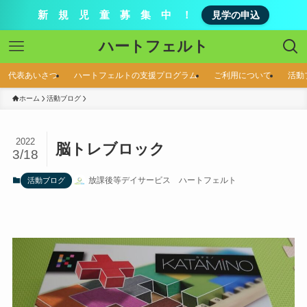
新 規 児 童 募 集 中 ！
見学の申込
ハートフェルト
代表あいさつ
ハートフェルトの支援プログラム
ご利用について
活動
ホーム
活動ブログ
2022
脳トレブロック
3/18
放課後等デイサービス ハートフェルト
活動ブログ