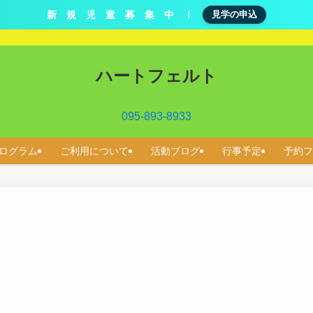
新 規 児 童 募 集 中 ！
見学の申込
ハートフェルト
095-893-8933
ログラム
ご利用について
活動ブログ
行事予定
予約フ