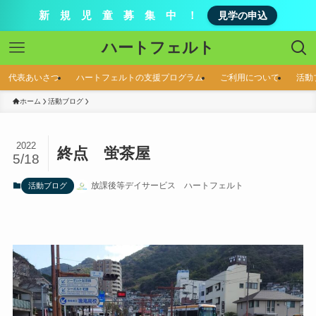
新 規 児 童 募 集 中 ！
見学の申込
ハートフェルト
代表あいさつ
ハートフェルトの支援プログラム
ご利用について
活動
ホーム
活動ブログ
2022
終点 蛍茶屋
5/18
放課後等デイサービス ハートフェルト
活動ブログ