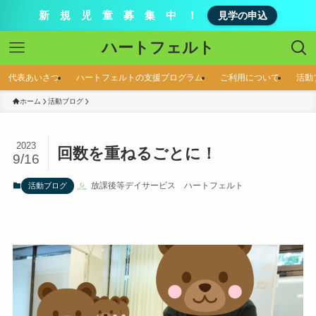
新 規 児 童 募 集 中 ！
見学の申込
ハートフェルト
代表あいさつ
ハートフェルトの支援プログラム
ご利用について
活動
ホーム
活動ブログ
2023
回数を重ねるごとに！
9/16
放課後等デイサービス ハートフェルト
活動ブログ