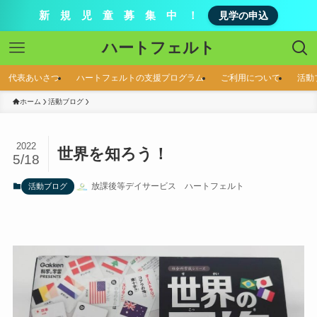
新 規 児 童 募 集 中 ！
見学の申込
ハートフェルト
代表あいさつ
ハートフェルトの支援プログラム
ご利用について
活動
ホーム
活動ブログ
2022
世界を知ろう！
5/18
放課後等デイサービス ハートフェルト
活動ブログ