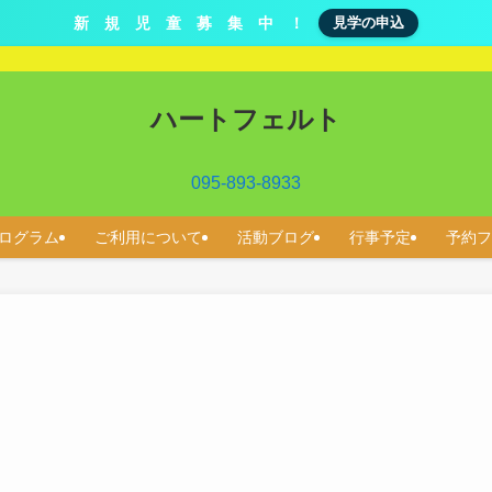
新 規 児 童 募 集 中 ！
見学の申込
ハートフェルト
095-893-8933
ログラム
ご利用について
活動ブログ
行事予定
予約フ