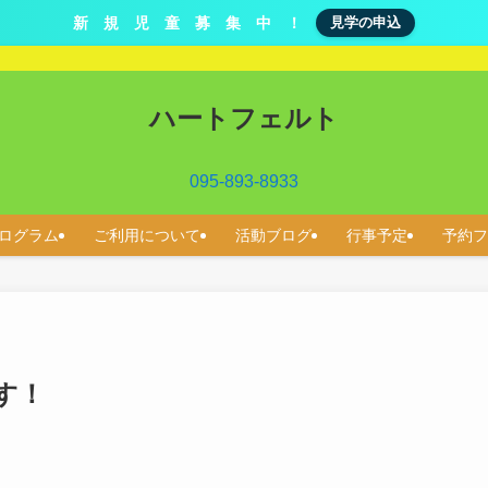
新 規 児 童 募 集 中 ！
見学の申込
ハートフェルト
095-893-8933
ログラム
ご利用について
活動ブログ
行事予定
予約フ
す！