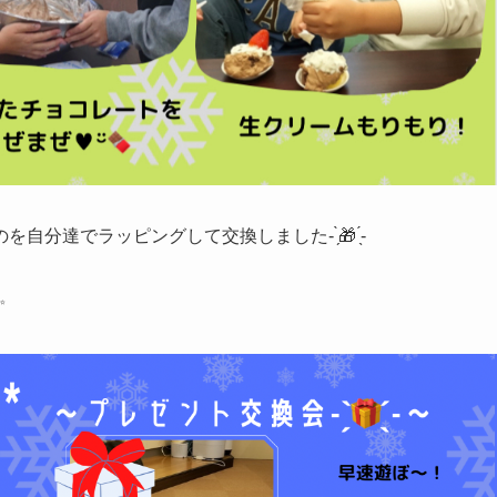
達でラッピングして交換しました- ̗̀🎁 ̖́-
✨