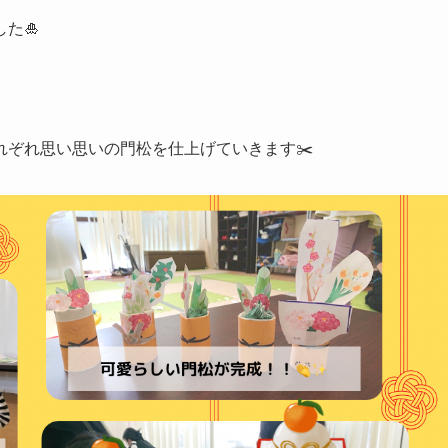
た🎍
ぞれ思い思いの門松を仕上げていきます✂️