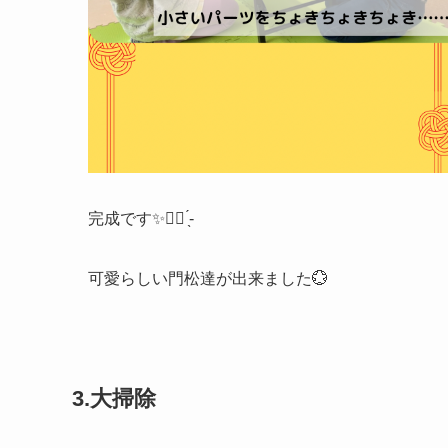
完成です✨︎👍🏻 ̖́-
可愛らしい門松達が出来ました💮
3.大掃除