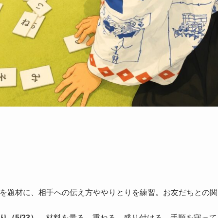
を題材に、相手への伝え方ややりとりを練習。お友だちとの関
（5/23）
…材料を量る、重ねる、盛り付ける。手順を守って