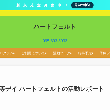
新 規 児 童 募 集 中 ！
見学の申込
ハートフェルト
095-893-8933
ログラム
ご利用について
活動ブログ
行事予定
予約フ
後等デイ ハートフェルトの活動レポート