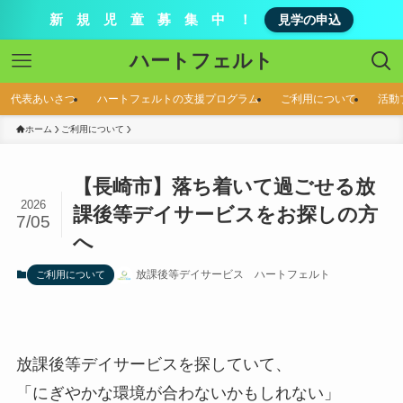
新 規 児 童 募 集 中 ！
見学の申込
ハートフェルト
代表あいさつ
ハートフェルトの支援プログラム
ご利用について
活動
ホーム
ご利用について
【長崎市】落ち着いて過ごせる放
2026
課後等デイサービスをお探しの方
7/05
へ
放課後等デイサービス ハートフェルト
ご利用について
放課後等デイサービスを探していて、
「にぎやかな環境が合わないかもしれない」