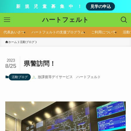
新 規 児 童 募 集 中 ！
見学の申込
ハートフェルト
代表あいさつ
ハートフェルトの支援プログラム
ご利用について
活動
ホーム
活動ブログ
2023
県警訪問！
8/25
放課後等デイサービス ハートフェルト
活動ブログ