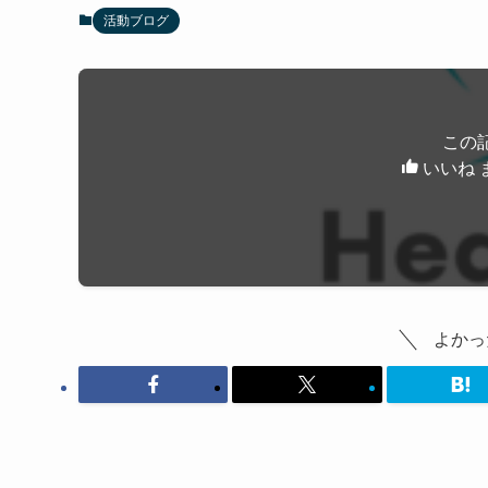
活動ブログ
この
いいね 
よかっ