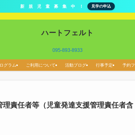
新 規 児 童 募 集 中 ！
見学の申込
ハートフェルト
095-893-8933
ログラム
ご利用について
活動ブログ
行事予定
予約フ
管理責任者等（児童発達支援管理責任者含