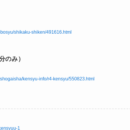
n-bosyu/shikaku-shiken/491616.html
分のみ）
n/shogaisha/kensyu-info/r4-kensyu/550823.html
#kensyuu-1