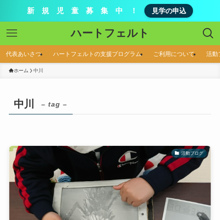
新 規 児 童 募 集 中 ！
見学の申込
ハートフェルト
代表あいさつ
ハートフェルトの支援プログラム
ご利用について
活動
ホーム
中川
中川
– tag –
活動ブログ