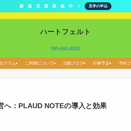
新 規 児 童 募 集 中 ！
見学の申込
ハートフェルト
095-893-8933
ログラム
ご利用について
活動ブログ
行事予定
予約フ
：PLAUD NOTEの導入と効果
ト