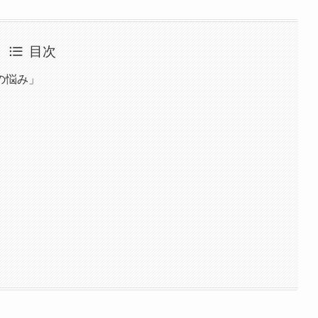
目次
の悩み」