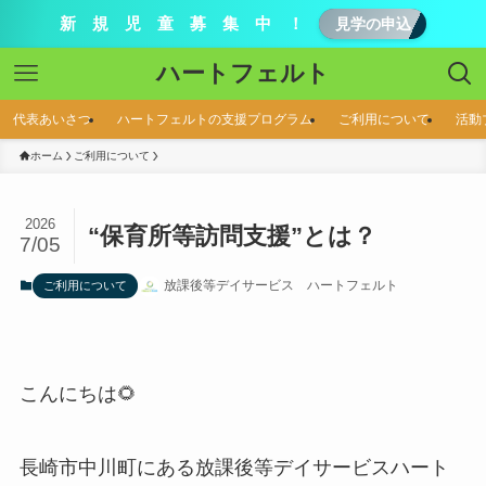
新 規 児 童 募 集 中 ！
見学の申込
ハートフェルト
代表あいさつ
ハートフェルトの支援プログラム
ご利用について
活動
ホーム
ご利用について
2026
“保育所等訪問支援”とは？
7/05
放課後等デイサービス ハートフェルト
ご利用について
こんにちは🌻
長崎市中川町にある放課後等デイサービスハート