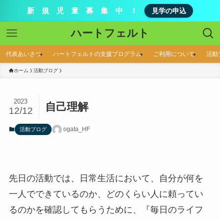
新 規 児 童 募 集 中 ！
見学の申込
ハートフェルト
代表あいさつ
ハートフェルトの支援プログラム
ご利用について
活動
ホーム
活動ブログ
2023
自己理解
12/12
ogata_HF
活動ブログ
先日の活動では、日常生活において、自分が何を
一人でできているのか、どのくらい人に頼ってい
るのかを確認してもらうために、『毎日のライフ