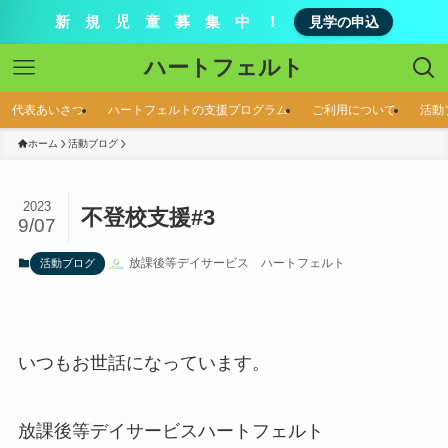
新 規 児 童 募 集 中 ！
見学の申込
ハートフェルト
代表あいさつ
ハートフェルトの支援プログラム
ご利用について
活動
ホーム
活動ブログ
2023
不登校支援#3
9/07
放課後等デイサービス ハートフェルト
活動ブログ
いつもお世話になっています。
放課後等デイサービスハートフェルト