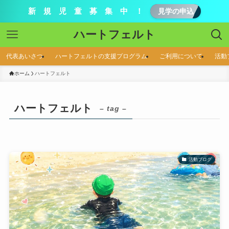
新 規 児 童 募 集 中 ！
見学の申込
ハートフェルト
代表あいさつ
ハートフェルトの支援プログラム
ご利用について
活動
ホーム
ハートフェルト
ハートフェルト
– tag –
活動ブログ