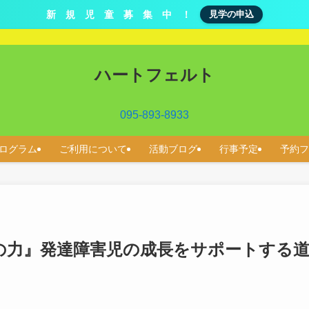
新 規 児 童 募 集 中 ！
見学の申込
ハートフェルト
095-893-8933
ログラム
ご利用について
活動ブログ
行事予定
予約フ
の力』発達障害児の成長をサポートする